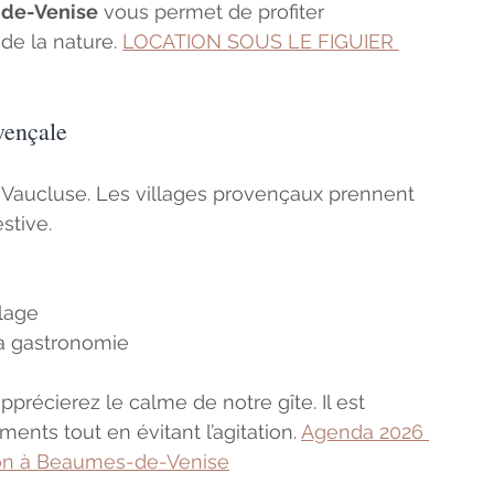
-de-Venise
 vous permet de profiter 
e la nature. 
LOCATION SOUS LE FIGUIER 
vençale
e Vaucluse. Les villages provençaux prennent 
stive.
llage
la gastronomie
précierez le calme de notre gîte. Il est 
nts tout en évitant l’agitation. 
Agenda 2026 
tion à Beaumes-de-Venise