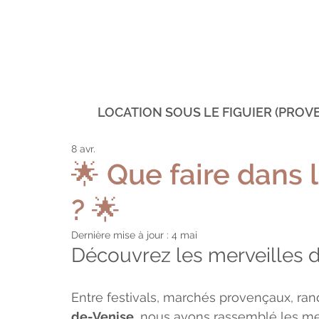
LOCATION SOUS LE FIGUIER (PROV
8 avr.
🌟 Que faire dans 
? 🌟
Dernière mise à jour :
4 mai
Découvrez les merveilles
Entre festivals, marchés provençaux, r
de-Venise
, nous avons rassemblé les mei