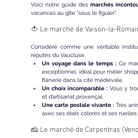
Voici notre guide des 
marchés incontou
vacances au gîte "sous le figuier".
🍅 Le marché de Vaison-la-Romain
Considéré comme une véritable instituti
réputés du Vaucluse.
Un voyage dans le temps :
 Ce mar
exceptionnel, idéal pour mêler shop
flânerie dans la cité médiévale.
Un choix incomparable :
 Vous y tro
et d’artisanat provençal.
Une carte postale vivante :
 Très an
avec ses étals colorés et ses ruelles 
🧀 Le marché de Carpentras (Vend